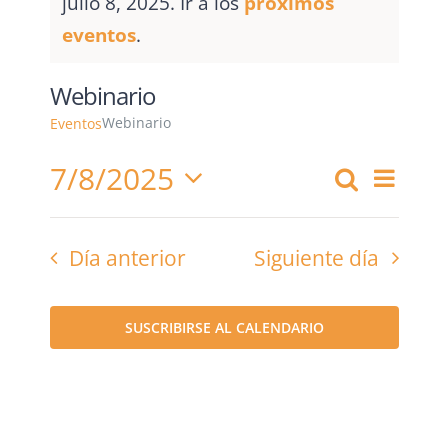
julio 8, 2025. Ir a los
próximos
eventos
.
Webinario
Webinario
Eventos
7/8/2025
Nave
Buscar
Navega
Día
Seleccionar
de
fecha.
vista
de
Día anterior
Siguiente día
de
búsque
Even
SUSCRIBIRSE AL CALENDARIO
y
vistas