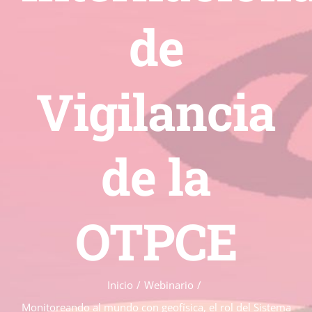
de
Vigilancia
de la
OTPCE
Inicio
Webinario
Monitoreando al mundo con geofísica, el rol del Sistema