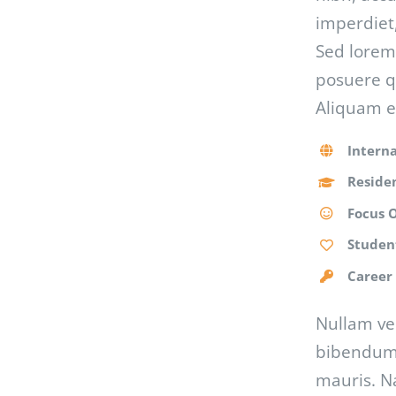
imperdiet,
Sed lorem 
posuere qu
Aliquam e
Interna
Residen
Focus 
Studen
Career
Nullam ven
bibendum 
mauris. Na