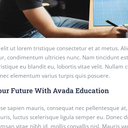
elit ut lorem tristique consectetur et at metus. A
ur, condimentum ultricies nunc. Nam tincidunt es
 tristique eu blandit eu, lobortis vitae velit. Nullam
Donec elementum varius turpis quis posuere.
our Future With Avada Education
se sapien mauris, consequat nec pellentesque at, p
uris, luctus scelerisque ligula semper eu. Donec dic
msan vitae nibh id, mollis convallis nisl. Mauris v