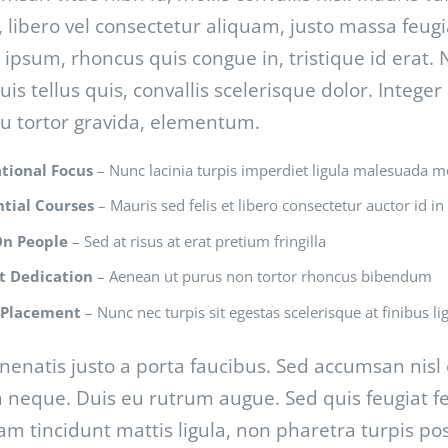
 libero vel consectetur aliquam, justo massa feugiat
ipsum, rhoncus quis congue in, tristique id erat.
is tellus quis, convallis scelerisque dolor. Intege
u tortor gravida, elementum.
tional Focus
– Nunc lacinia turpis imperdiet ligula malesuada m
tial Courses
– Mauris sed felis et libero consectetur auctor id in 
On People
– Sed at risus at erat pretium fringilla
t Dedication
– Aenean ut purus non tortor rhoncus bibendum
 Placement
– Nunc nec turpis sit egestas scelerisque at finibus li
enatis justo a porta faucibus. Sed accumsan nisl eg
neque. Duis eu rutrum augue. Sed quis feugiat fel
m tincidunt mattis ligula, non pharetra turpis pos