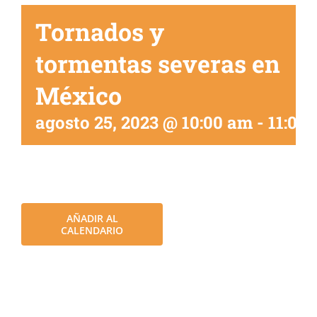
Tornados y
tormentas severas en
México
agosto 25, 2023 @ 10:00 am
-
11:00
AÑADIR AL
CALENDARIO