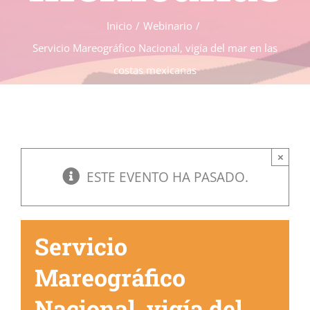
Inicio
Webinario
Servicio Mareográfico Nacional, vigía del mar en las
costas mexicanas
×
ESTE EVENTO HA PASADO.
Servicio
Mareográfico
Nacional, vigía del