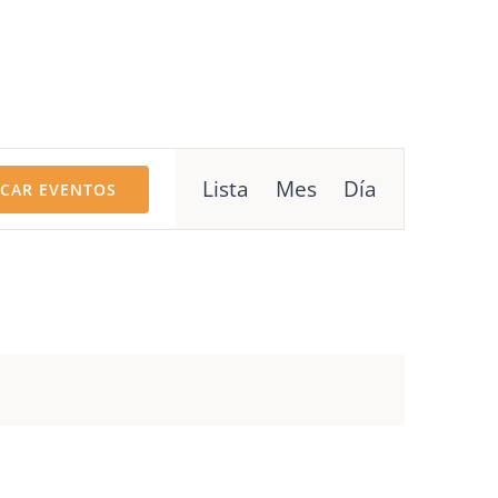
Navegación
Lista
Mes
Día
CAR EVENTOS
de
vistas
de
Evento