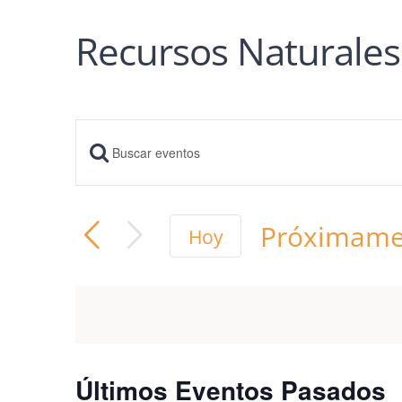
Recursos Naturales
Introduce
Navegación
la
palabra
de
Próximame
Hoy
clave.
búsqueda
Seleccionar
Busca
fecha.
Eventos
y
para
vistas
la
palabra
Últimos Eventos Pasados
de