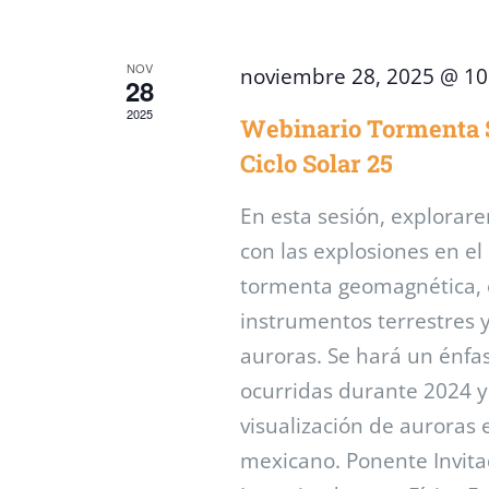
clave.
Eventos
NOV
noviembre 28, 2025 @ 1
28
2025
Webinario Tormenta So
Ciclo Solar 25
En esta sesión, explorare
con las explosiones en e
tormenta geomagnética, e
instrumentos terrestres y
auroras. Se hará un énfa
ocurridas durante 2024 y
visualización de auroras e
mexicano. Ponente Invit