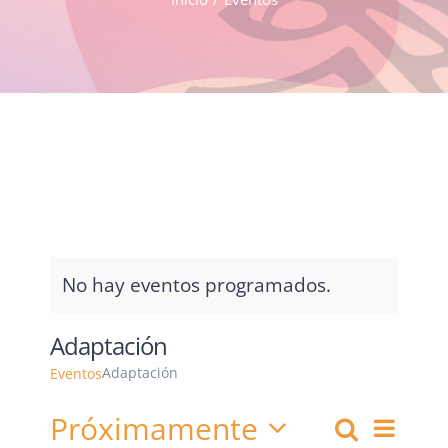
No hay eventos programados.
Adaptación
Adaptación
Eventos
Próximamente
Nave
Buscar
Lista