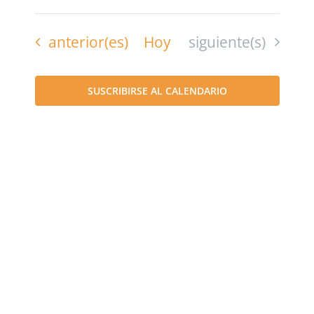
Navega
Seleccionar
de
fecha.
vista
de
Eventos
Eventos
anterior(es)
Hoy
siguiente(s)
de
búsque
Even
SUSCRIBIRSE AL CALENDARIO
y
vistas
de
Evento