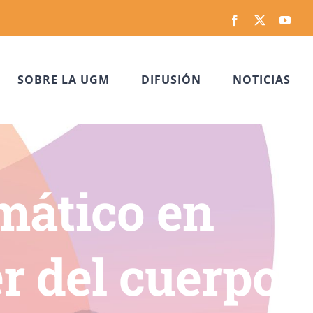
Facebook
Twitter
You
SOBRE LA UGM
DIFUSIÓN
NOTICIAS
mático en
r del cuerpo