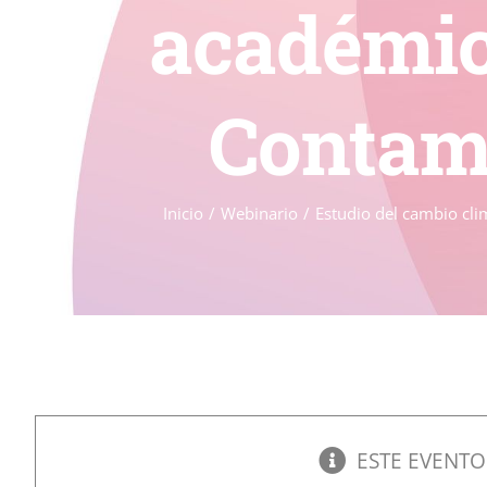
académic
Contam
Inicio
Webinario
Estudio del cambio cli
ESTE EVENTO