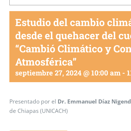
Estudio del cambio clim
desde el quehacer del c
“Cambió Climático y Co
Atmosférica”
septiembre 27, 2024 @ 10:00 am
-
1
Presentado por el
Dr. Emmanuel Díaz Nigen
de Chiapas (UNICACH)