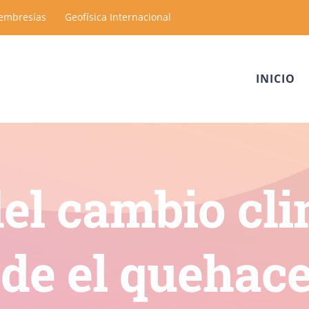
embresías
Geofísica Internacional
INICIO
del cambio cli
de el quehace