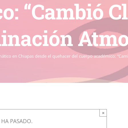
o: “Cambió Cl
inación Atmos
mático en Chiapas desde el quehacer del cuerpo académico: “Cam
×
 HA PASADO.