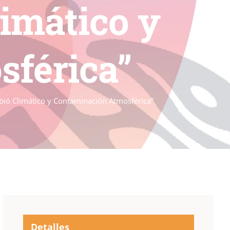
imático y
férica”
bió Climático y Contaminación Atmosférica”
Detalles