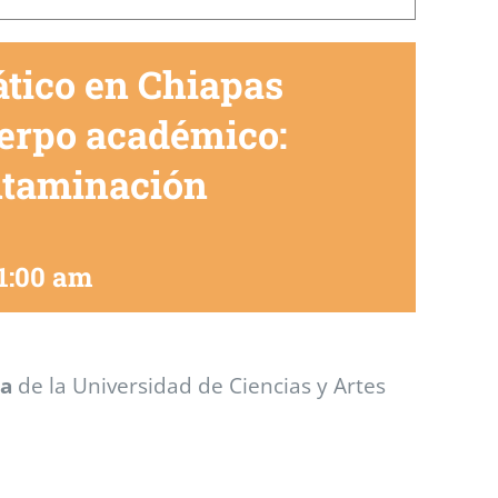
ático en Chiapas
uerpo académico:
ntaminación
1:00 am
da
de la Universidad de Ciencias y Artes